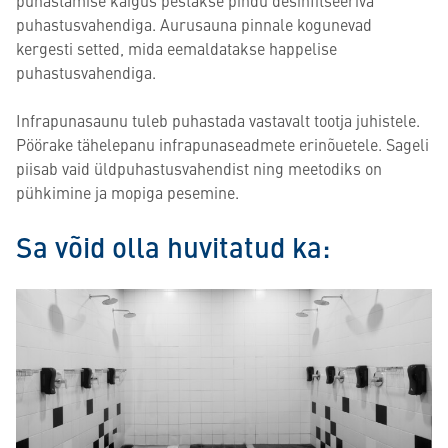
puhastamise käigus pestakse pindu desinfitseeriva
puhastusvahendiga. Aurusauna pinnale kogunevad
kergesti setted, mida eemaldatakse happelise
puhastusvahendiga.
Infrapunasaunu tuleb puhastada vastavalt tootja juhistele.
Pöörake tähelepanu infrapunaseadmete erinõuetele. Sageli
piisab vaid üldpuhastusvahendist ning meetodiks on
pühkimine ja mopiga pesemine.
Sa võid olla huvitatud ka: