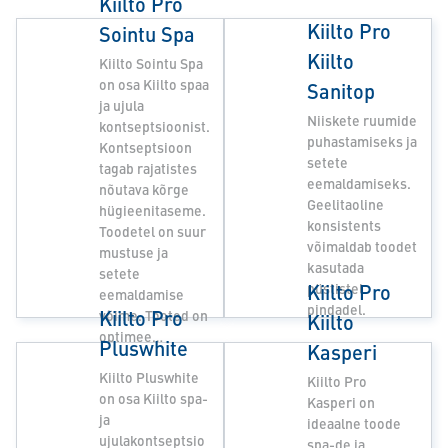
Kiilto Pro
Kiilto Pro
Sointu Spa
Kiilto
Kiilto Sointu Spa
on osa Kiilto spaa
Sanitop
ja ujula
Niiskete ruumide
kontseptsioonist.
puhastamiseks ja
Kontseptsioon
setete
tagab rajatistes
eemaldamiseks.
nõutava kõrge
Geelitaoline
hügieenitaseme.
konsistents
Toodetel on suur
võimaldab toodet
mustuse ja
kasutada
setete
Kiilto Pro
püstistel
eemaldamise
pindadel.
Kiilto Pro
võime. Tooted on
Kiilto
optimee…
Pluswhite
Kasperi
Kiilto Pluswhite
Kiilto Pro
on osa Kiilto spa-
Kasperi on
ja
ideaalne toode
ujulakontseptsio
spa-de ja