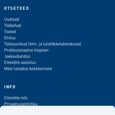
OTSETEED
Uudised
Töökohad
Tooted
Ehitus
Tööstuslikud liimi- ja tuletõkkelahendused
Professionaalne hügieen
Jaekaubandus
Ettevõtte vastutus
Meie lubadus keskkonnale
INFO
Ettevõtte info
Privaatsuspoliitika
Kontaktinfo