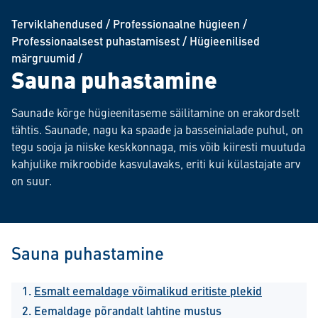
Terviklahendused
/
Professionaalne hügieen
/
Professionaalsest puhastamisest
/
Hügieenilised
märgruumid
/
Sauna puhastamine
Saunade kõrge hügieenitaseme säilitamine on erakordselt
tähtis. Saunade, nagu ka spaade ja basseinialade puhul, on
tegu sooja ja niiske keskkonnaga, mis võib kiiresti muutuda
kahjulike mikroobide kasvulavaks, eriti kui külastajate arv
on suur.
Sauna puhastamine
Esmalt eemaldage võimalikud eritiste plekid
Eemaldage põrandalt lahtine mustus