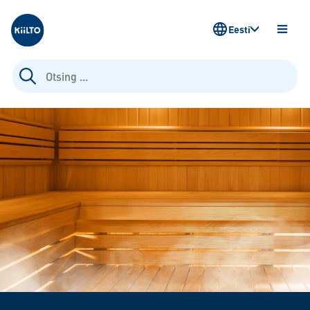
Kiilto Estonia
Eesti
AVA
MENÜ
Otsi: