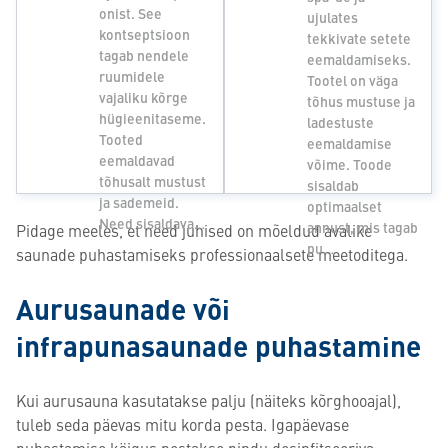
onist. See
ujulates
kontseptsioon
tekkivate setete
tagab nendele
eemaldamiseks.
ruumidele
Tootel on väga
vajaliku kõrge
tõhus mustuse ja
hügieenitaseme.
ladestuste
Tooted
eemaldamise
eemaldavad
võime. Toode
tõhusalt mustust
sisaldab
ja sademeid.
optimaalset
Need sisaldava…
annust, mis tagab
Pidage meeles, et need juhised on mõeldud avalike
pu…
saunade puhastamiseks professionaalsete meetoditega.
Aurusaunade või
infrapunasaunade puhastamine
Kui aurusauna kasutatakse palju (näiteks kõrghooajal),
tuleb seda päevas mitu korda pesta. Igapäevase