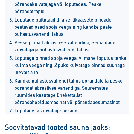
põrandakuivatajaga või loputades. Peske
põrandatrapid
Loputage puitplaadid ja vertikaalsete pindade
pestavad osad sooja veega ning kandke peale
puhastusvahendi lahus
Peske pinnad abrasiivse vahendiga, eemaldage
kuivatajaga puhastusvahendi lahus
Loputage pinnad sooja veega, viimane loputus tehke
külma veega ning lõpuks kuivatage pinnad suunaga
ülevalt alla
Kandke puhastusvahendi lahus põrandale ja peske
põrandat abrasiivse vahendiga. Suuremates
ruumides kasutage ühekettalist
põrandahooldusmasinat või põrandapesumasinat
Loputage ja kuivatage põrand
Soovitatavad tooted sauna jaoks: