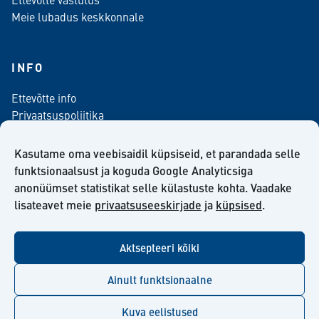
Meie lubadus keskkonnale
INFO
Ettevõtte info
Privaatsuspoliitika
Kontaktinfo
Meediale
Kasutame oma veebisaidil küpsiseid, et parandada selle
Telli meie uudiskiri
funktsionaalsust ja koguda Google Analyticsiga
anonüümset statistikat selle külastuste kohta. Vaadake
Kiilto Eesti OÜ müügilepingu tingimused
lisateavet meie
privaatsuseeskirjade
ja
küpsised
.
Aktsepteeri kõiki
facebook
twitter
linkedin
youtube
Ainult funktsionaalne
Kuva eelistused