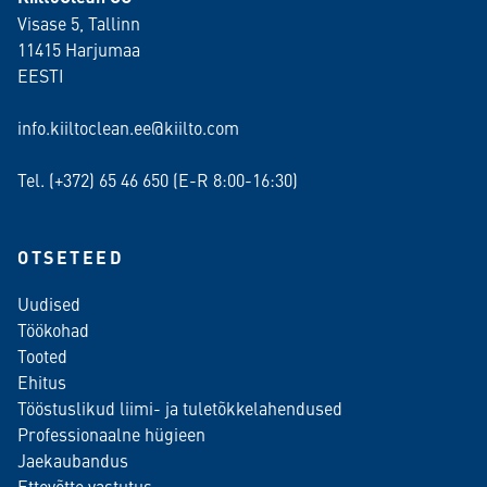
Visase 5, Tallinn
11415 Harjumaa
EESTI
info.kiiltoclean.ee@kiilto.com
Tel. (+372)
65 46 650
(E-R 8:00-16:30)
OTSETEED
Uudised
Töökohad
Tooted
Ehitus
Tööstuslikud liimi- ja tuletõkkelahendused
Professionaalne hügieen
Jaekaubandus
Ettevõtte vastutus