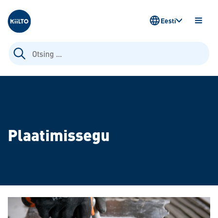
Kiilto Estonia
Eesti
AVA
MENÜ
Otsi:
Plaatimissegu