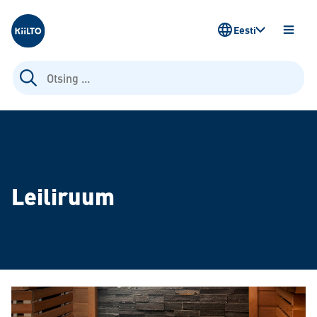
Kiilto Estonia
Eesti
AVA
MENÜ
Otsi:
Leiliruum