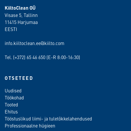
KiiltoClean OÜ
Visase 5, Tallinn
11415 Harjumaa
EESTI
info.kiiltoclean.ee@kiilto.com
Tel. (+372)
65 46 650
(E-R 8:00-16:30)
OTSETEED
Uudised
Töökohad
Tooted
Ehitus
Tööstuslikud liimi- ja tuletõkkelahendused
Professionaalne hügieen