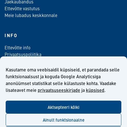
Jaekaubandus
Ettevõtte vastutus
Meie lubadus keskkonnale
INFO
Ettevõtte info
Privaatsuspoliitika
Kontaktinfo
Meediale
Kasutame oma veebisaidil küpsiseid, et parandada selle
Telli meie uudiskiri
funktsionaalsust ja koguda Google Analyticsiga
anonüümset statistikat selle külastuste kohta. Vaadake
Kiilto Eesti OÜ müügilepingu tingimused
lisateavet meie
privaatsuseeskirjade
ja
küpsised
.
Aktsepteeri kõiki
facebook
twitter
linkedin
youtube
Ainult funktsionaalne