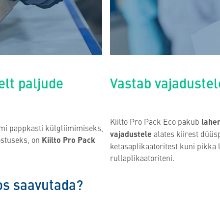
lt paljude
Vastab vajadustel
Kiilto Pro Pack Eco pakub
lahe
iimi pappkasti külgliimimiseks,
vajadustele
alates kiirest düüs
östuseks, on
Kiilto Pro Pack
ketasaplikaatoritest kuni pikka
rullaplikaatoriteni.
os saavutada?