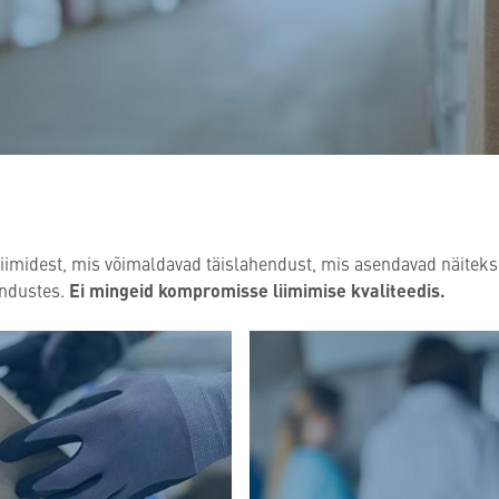
liimidest, mis võimaldavad täislahendust, mis asendavad näitek
kendustes.
Ei mingeid kompromisse liimimise kvaliteedis.