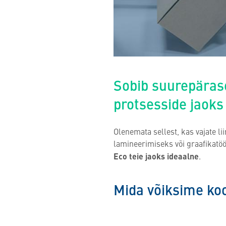
Sobib suurepärase
protsesside jaoks
Olenemata sellest, kas vajate l
lamineerimiseks või graafikatö
Eco teie jaoks ideaalne
.
Mida võiksime ko