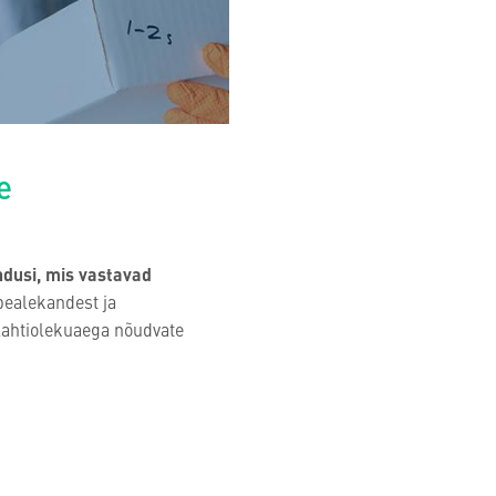
e
ndusi, mis vastavad
pealekandest ja
 lahtiolekuaega nõudvate