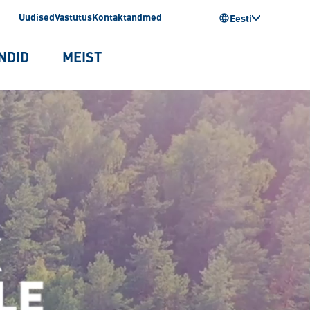
Uudised
Vastutus
Kontaktandmed
Eesti
NDID
MEIST