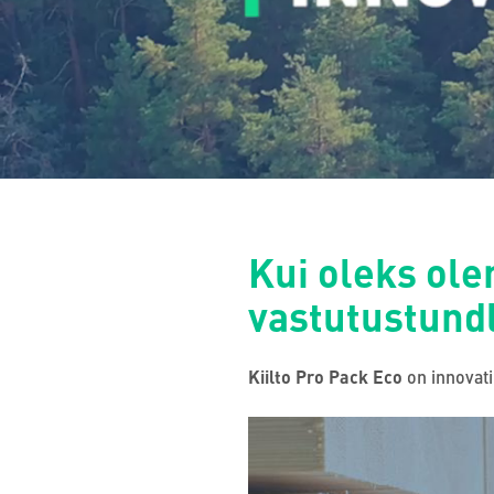
Kui oleks ole
vastutustund
Kiilto Pro Pack Eco
on innovati