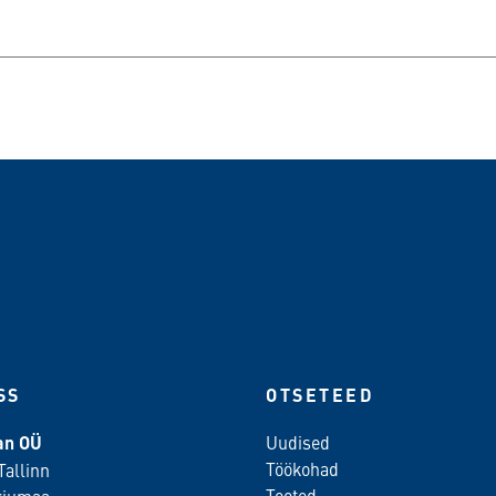
SS
OTSETEED
ean OÜ
Uudised
Töökohad
Tallinn
Tooted
rjumaa