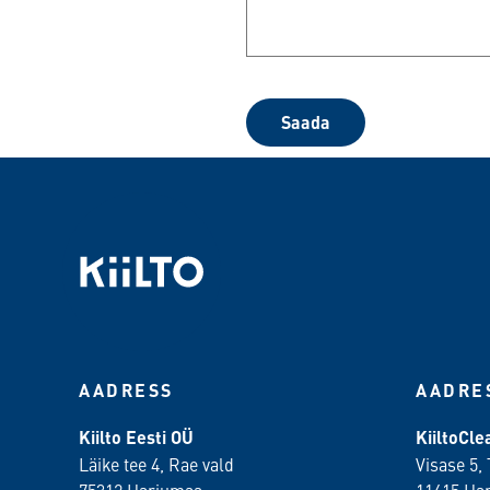
Saada
AADRESS
AADRE
Kiilto Eesti OÜ
KiiltoCl
Läike tee 4, Rae vald
Visase 5, 
75312 Harjumaa
11415 Ha