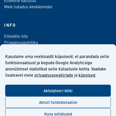
Ettevõtte vastutus
Meie lubadus keskkonnale
INFO
Ettevõtte info
Privaatsuspoliitika
Kontaktinfo
Meediale
Kasutame oma veebisaidil küpsiseid, et parandada selle
Telli meie uudiskiri
funktsionaalsust ja koguda Google Analyticsiga
anonüümset statistikat selle külastuste kohta. Vaadake
Kiilto Eesti OÜ müügilepingu tingimused
lisateavet meie
privaatsuseeskirjade
ja
küpsised
.
Aktsepteeri kõiki
facebook
twitter
linkedin
youtube
Ainult funktsionaalne
Kuva eelistused