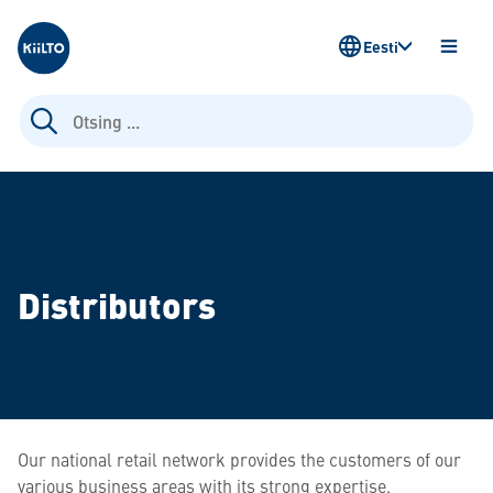
Kiilto Estonia
Eesti
AVA
MENÜ
Otsi:
Distributors
Our national retail network provides the customers of our
various business areas with its strong expertise.